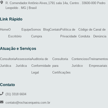
R. Comendador Antônio Alves,1791 sala 14a, Centro . 33600-000 Pedro
Leopoldo . MG | Brasil
Link Rápido
Home
O
Equipe
Somos
Blog
Contato
Política de
Código de
Canal de
Escritório
Cumpra
Privacidade
Conduta
Denúncia
Atuação e Serviços
Consultoria
Assessoria
Auditoria de
Consultoria
Contencioso
Treinamentos
Jurídica
Jurídica
Conformidade
para
Jurídico
Empresariais
Legal
Certificações
Contato
(31) 3318 6604
contato@rochacerqueira.com.br