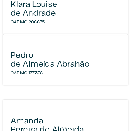
Klara Louise
de Andrade
OAB MG 206.635
Pedro
de Almeida Abrahão
OAB MG 177.338
Amanda
Pereira de Almeida