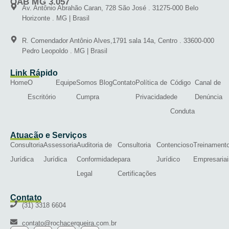
OAB MG 3.057
Av. Antônio Abrahão Caran, 728 São José . 31275-000 Belo
Horizonte . MG | Brasil
R. Comendador Antônio Alves,1791 sala 14a, Centro . 33600-000
Pedro Leopoldo . MG | Brasil
Link Rápido
Home
O
Equipe
Somos
Blog
Contato
Política de
Código
Canal de
Escritório
Cumpra
Privacidade
de
Denúncia
Conduta
Atuação e Serviços
Consultoria
Assessoria
Auditoria de
Consultoria
Contencioso
Treinament
Jurídica
Jurídica
Conformidade
para
Jurídico
Empresariai
Legal
Certificações
Contato
(31) 3318 6604
contato@rochacerqueira.com.br