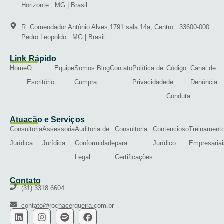
Horizonte . MG | Brasil
R. Comendador Antônio Alves,1791 sala 14a, Centro . 33600-000
Pedro Leopoldo . MG | Brasil
Link Rápido
Home
O
Equipe
Somos
Blog
Contato
Política de
Código
Canal de
Escritório
Cumpra
Privacidade
de
Denúncia
Conduta
Atuação e Serviços
Consultoria
Assessoria
Auditoria de
Consultoria
Contencioso
Treinament
Jurídica
Jurídica
Conformidade
para
Jurídico
Empresariai
Legal
Certificações
Contato
(31) 3318 6604
contato@rochacerqueira.com.br