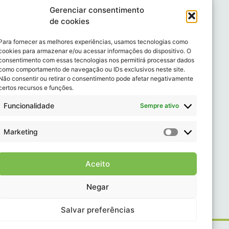
Atuação e Serviços
Gerenciar consentimento
Consultoria Jurídica
de cookies
Assessoria Jurídica
Para fornecer as melhores experiências, usamos tecnologias como
Auditoria de Conformidade Legal
cookies para armazenar e/ou acessar informações do dispositivo. O
Consultoria para Certificações
consentimento com essas tecnologias nos permitirá processar dados
como comportamento de navegação ou IDs exclusivos neste site.
Contencioso Jurídico
Não consentir ou retirar o consentimento pode afetar negativamente
Treinamentos Empresariais
certos recursos e funções.
Funcionalidade
Sempre ativo
Contato
(31) 3318 6604
Marketing
contato@rochacerqueira.com.br
Aceito
Calendário Ambiental
Negar
Saiba mais
Salvar preferências