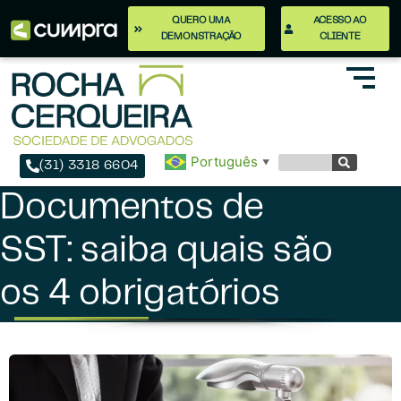
QUERO UMA
ACESSO AO
DEMONSTRAÇÃO
CLIENTE
Português
▼
(31) 3318 6604
Documentos de
SST: saiba quais são
os 4 obrigatórios​