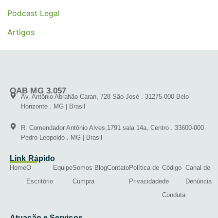
Podcast Legal
Artigos
OAB MG 3.057
Av. Antônio Abrahão Caran, 728 São José . 31275-000 Belo
Horizonte . MG | Brasil
R. Comendador Antônio Alves,1791 sala 14a, Centro . 33600-000
Pedro Leopoldo . MG | Brasil
Link Rápido
Home
O
Equipe
Somos
Blog
Contato
Política de
Código
Canal de
Escritório
Cumpra
Privacidade
de
Denúncia
Conduta
Atuação e Serviços