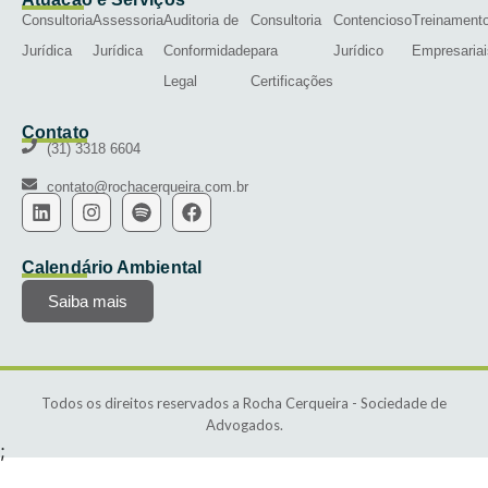
Consultoria
Assessoria
Auditoria de
Consultoria
Contencioso
Treinament
Jurídica
Jurídica
Conformidade
para
Jurídico
Empresariai
Legal
Certificações
Contato
(31) 3318 6604
contato@rochacerqueira.com.br
Calendário Ambiental
Saiba mais
Todos os direitos reservados a Rocha Cerqueira - Sociedade de
Advogados.
;