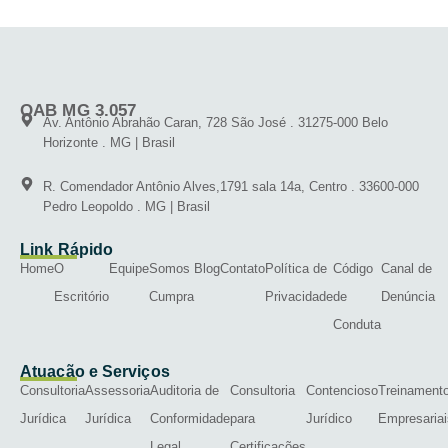
OAB MG 3.057
Av. Antônio Abrahão Caran, 728 São José . 31275-000 Belo
Horizonte . MG | Brasil
R. Comendador Antônio Alves,1791 sala 14a, Centro . 33600-000
Pedro Leopoldo . MG | Brasil
Link Rápido
Home
O
Equipe
Somos
Blog
Contato
Política de
Código
Canal de
Escritório
Cumpra
Privacidade
de
Denúncia
Conduta
Atuação e Serviços
Consultoria
Assessoria
Auditoria de
Consultoria
Contencioso
Treinament
Jurídica
Jurídica
Conformidade
para
Jurídico
Empresariai
Legal
Certificações