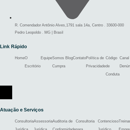
R. Comendador Antônio Alves,1791 sala 14a, Centro . 33600-000
Pedro Leopoldo . MG | Brasil
Link Rápido
Home
O
Equipe
Somos
Blog
Contato
Política de
Código
Canal
Escritório
Cumpra
Privacidade
de
Denún
Conduta
Menu de alternância de hambúrguer
Atuação e Serviços
Consultoria
Assessoria
Auditoria de
Consultoria
Contencioso
Trein
Jurídica
Jurídica
Conformidade
para
Jurídico
Empres