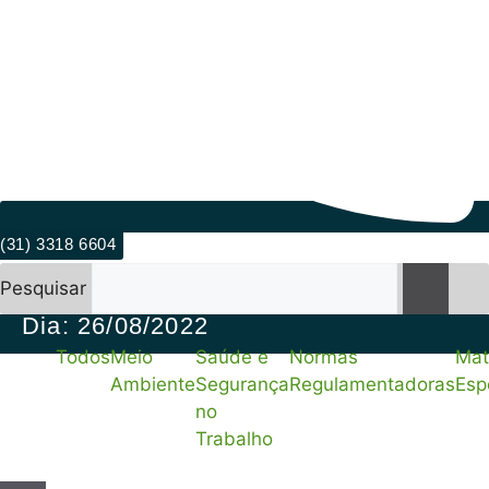
(31) 3318 6604
Pesquisar
Dia: 26/08/2022
Todos
Meio
Saúde e
Normas
Mat
Ambiente
Segurança
Regulamentadoras
Esp
no
Trabalho