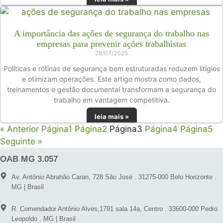
A importância das ações de segurança do trabalho nas
empresas para prevenir ações trabalhistas
28/07/2025
Políticas e rotinas de segurança bem estruturadas reduzem litígios
e otimizam operações. Este artigo mostra como dados,
treinamentos e gestão documental transformam a segurança do
trabalho em vantagem competitiva.
leia mais »
« Anterior
Página
1
Página
2
Página
3
Página
4
Página
5
Seguinte »
OAB MG 3.057
Av. Antônio Abrahão Caran, 728 São José . 31275-000 Belo Horizonte .
MG | Brasil
R. Comendador Antônio Alves,1791 sala 14a, Centro . 33600-000 Pedro
Leopoldo . MG | Brasil