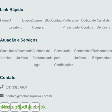
Link Rápido
Home
O
Equipe
Somos
Blog
Contato
Política de
Código de
Canal de
Escritório
Cumpra
Privacidade
Conduta
Denúncia
Atuação e Serviços
Consultoria
Assessoria
Auditoria de
Consultoria
Contencioso
Treinamentos
Jurídica
Jurídica
Conformidade
para
Jurídico
Empresariais
Legal
Certificações
Contato
(31) 3318 6604
contato@rochacerqueira.com.br
inkedin
Instagram
Spotify
Facebook