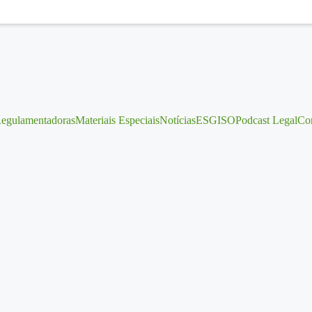
egulamentadoras
Materiais Especiais
Notícias
ESG
ISO
Podcast Legal
Con