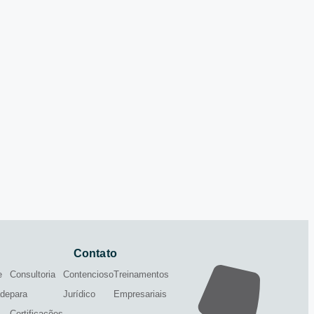
Contato
e
Consultoria
Contencioso
Treinamentos
ade
para
Jurídico
Empresariais
Certificações