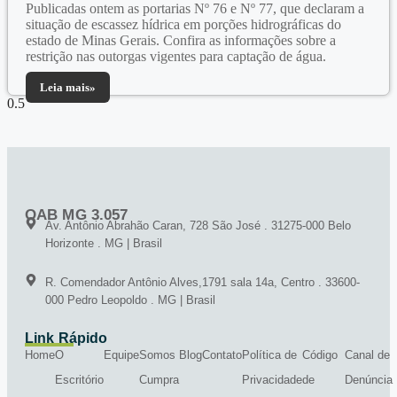
Publicadas ontem as portarias Nº 76 e Nº 77, que declaram a
situação de escassez hídrica em porções hidrográficas do
estado de Minas Gerais. Confira as informações sobre a
restrição nas outorgas vigentes para captação de água.
Leia mais»
OAB MG 3.057
Av. Antônio Abrahão Caran, 728 São José . 31275-000 Belo
Horizonte . MG | Brasil
R. Comendador Antônio Alves,1791 sala 14a, Centro . 33600-
000 Pedro Leopoldo . MG | Brasil
Link Rápido
Home
O
Equipe
Somos
Blog
Contato
Política de
Código
Canal de
Escritório
Cumpra
Privacidade
de
Denúncia