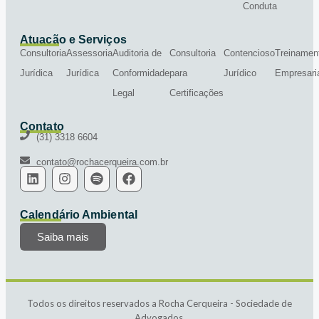
Conduta
Atuação e Serviços
Consultoria
Assessoria
Auditoria de
Consultoria
Contencioso
Treinamen
Jurídica
Jurídica
Conformidade
para
Jurídico
Empresari
Legal
Certificações
Contato
(31) 3318 6604
contato@rochacerqueira.com.br
Calendário Ambiental
Saiba mais
Todos os direitos reservados a Rocha Cerqueira - Sociedade de
Advogados.