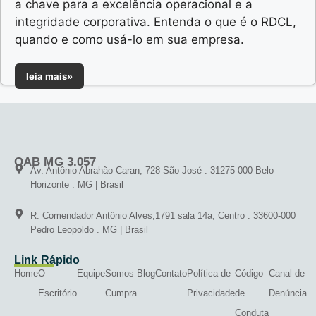
a chave para a excelência operacional e a
integridade corporativa. Entenda o que é o RDCL,
quando e como usá-lo em sua empresa.
leia mais»
OAB MG 3.057
Av. Antônio Abrahão Caran, 728 São José . 31275-000 Belo
Horizonte . MG | Brasil
R. Comendador Antônio Alves,1791 sala 14a, Centro . 33600-000
Pedro Leopoldo . MG | Brasil
Link Rápido
Home
O
Equipe
Somos
Blog
Contato
Política de
Código
Canal de
Escritório
Cumpra
Privacidade
de
Denúncia
Conduta