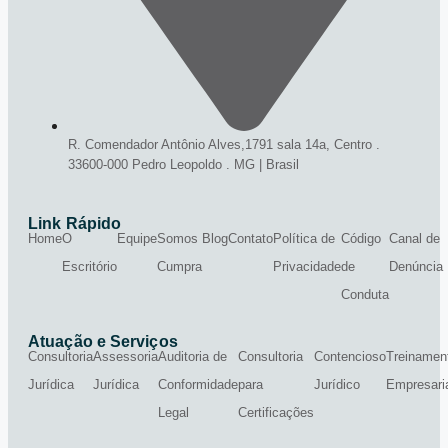
R. Comendador Antônio Alves,1791 sala 14a, Centro .
33600-000 Pedro Leopoldo . MG | Brasil
Link Rápido
Home
O
Equipe
Somos
Blog
Contato
Política de
Código
Canal de
Escritório
Cumpra
Privacidade
de
Denúncia
Conduta
Atuação e Serviços
Consultoria
Assessoria
Auditoria de
Consultoria
Contencioso
Treinamen
Jurídica
Jurídica
Conformidade
para
Jurídico
Empresari
Legal
Certificações