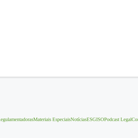
egulamentadoras
Materiais Especiais
Notícias
ESG
ISO
Podcast Legal
Con