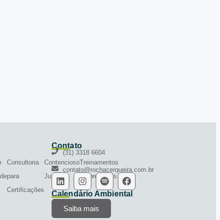
Contato
(31) 3318 6604
e
Consultoria
Contencioso
Treinamentos
contato@rochacerqueira.com.br
ade
para
Jurídico
Empresariais
Certificações
Calendário Ambiental
Saiba mais
uer