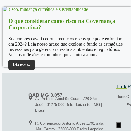
O que considerar como risco na Governança
Corporativa?
Sua empresa avalia corretamente os riscos que pode enfrentar
em 2024? Leia nosso artigo que explora a fundo as estratégias
necessárias para gerenciar desafios ambientais e regulatórios.
Veja as reflexões e caminhos que a autora aponta
leia mais»
Link 
OAB MG 3.057
Home
O
Av. Antônio Abrahão Caran, 728 São
José . 31275-000 Belo Horizonte . MG |
Es
Brasil
R. Comendador Antônio Alves,1791 sala
Menu d
14a, Centro . 33600-000 Pedro Leopoldo