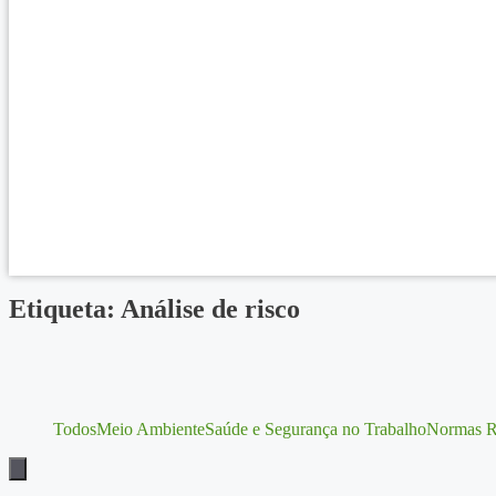
Etiqueta: Análise de risco
Todos
Meio Ambiente
Saúde e Segurança no Trabalho
Normas R
Menu de alternância de hambúrguer