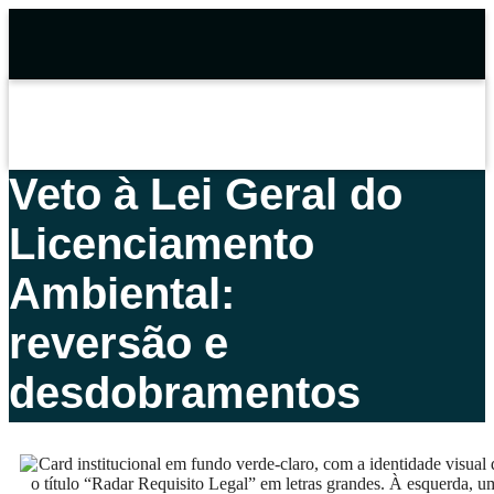
Veto à Lei Geral do
Licenciamento
Ambiental:
reversão e
desdobramentos