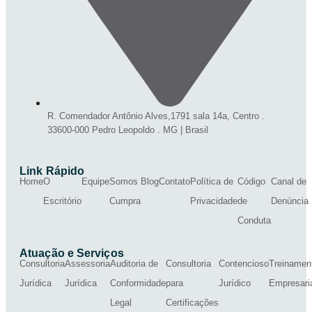
R. Comendador Antônio Alves,1791 sala 14a, Centro .
33600-000 Pedro Leopoldo . MG | Brasil
Link Rápido
Home
O
Equipe
Somos
Blog
Contato
Política de
Código
Canal de
Escritório
Cumpra
Privacidade
de
Denúncia
Conduta
Atuação e Serviços
Consultoria
Assessoria
Auditoria de
Consultoria
Contencioso
Treinamen
Jurídica
Jurídica
Conformidade
para
Jurídico
Empresari
Legal
Certificações