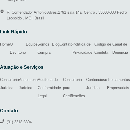
R. Comendador Antônio Alves,1791 sala 14a, Centro . 33600-000 Pedro
Leopoldo . MG | Brasil
Link Rápido
Home
O
Equipe
Somos
Blog
Contato
Política de
Código de
Canal de
Escritório
Cumpra
Privacidade
Conduta
Denúncia
Atuação e Serviços
Consultoria
Assessoria
Auditoria de
Consultoria
Contencioso
Treinamentos
Jurídica
Jurídica
Conformidade
para
Jurídico
Empresariais
Legal
Certificações
Contato
(31) 3318 6604