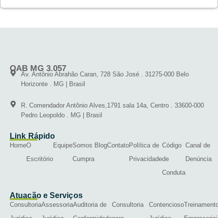
OAB MG 3.057
Av. Antônio Abrahão Caran, 728 São José . 31275-000 Belo
Horizonte . MG | Brasil
R. Comendador Antônio Alves,1791 sala 14a, Centro . 33600-000
Pedro Leopoldo . MG | Brasil
Link Rápido
Home
O
Equipe
Somos
Blog
Contato
Política de
Código
Canal de
Escritório
Cumpra
Privacidade
de
Denúncia
Conduta
Atuação e Serviços
Consultoria
Assessoria
Auditoria de
Consultoria
Contencioso
Treinament