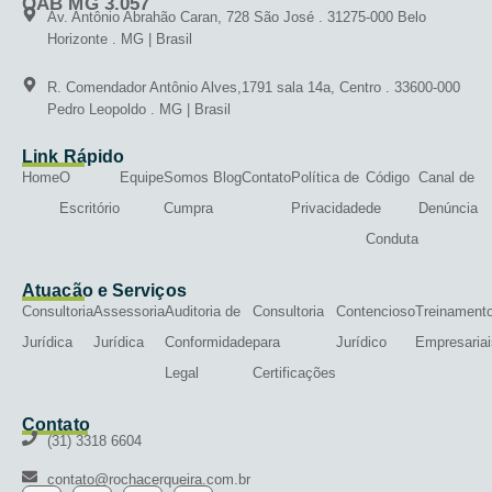
OAB MG 3.057
Av. Antônio Abrahão Caran, 728 São José . 31275-000 Belo
Horizonte . MG | Brasil
R. Comendador Antônio Alves,1791 sala 14a, Centro . 33600-000
Pedro Leopoldo . MG | Brasil
Link Rápido
Home
O
Equipe
Somos
Blog
Contato
Política de
Código
Canal de
Escritório
Cumpra
Privacidade
de
Denúncia
Conduta
Atuação e Serviços
Consultoria
Assessoria
Auditoria de
Consultoria
Contencioso
Treinament
Jurídica
Jurídica
Conformidade
para
Jurídico
Empresariai
Legal
Certificações
Contato
(31) 3318 6604
contato@rochacerqueira.com.br