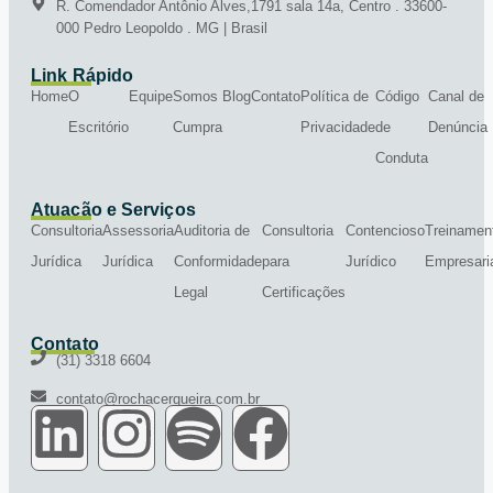
R. Comendador Antônio Alves,1791 sala 14a, Centro . 33600-
000 Pedro Leopoldo . MG | Brasil
Link Rápido
Home
O
Equipe
Somos
Blog
Contato
Política de
Código
Canal de
Escritório
Cumpra
Privacidade
de
Denúncia
Conduta
Atuação e Serviços
Consultoria
Assessoria
Auditoria de
Consultoria
Contencioso
Treinamen
Jurídica
Jurídica
Conformidade
para
Jurídico
Empresari
Legal
Certificações
Contato
(31) 3318 6604
contato@rochacerqueira.com.br