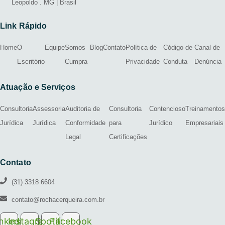
Leopoldo . MG | Brasil
Link Rápido
Home
O
Equipe
Somos
Blog
Contato
Política de
Código de
Canal de
Escritório
Cumpra
Privacidade
Conduta
Denúncia
Atuação e Serviços
Consultoria
Assessoria
Auditoria de
Consultoria
Contencioso
Treinamentos
Jurídica
Jurídica
Conformidade
para
Jurídico
Empresariais
Legal
Certificações
Contato
(31) 3318 6604
contato@rochacerqueira.com.br
inkedin
Instagram
Spotify
Facebook