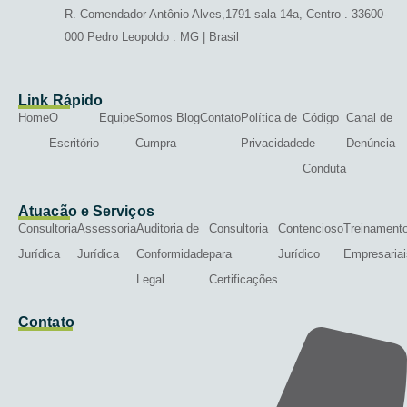
R. Comendador Antônio Alves,1791 sala 14a, Centro . 33600-
000 Pedro Leopoldo . MG | Brasil
Link Rápido
Home
O
Equipe
Somos
Blog
Contato
Política de
Código
Canal de
Escritório
Cumpra
Privacidade
de
Denúncia
Conduta
Atuação e Serviços
Consultoria
Assessoria
Auditoria de
Consultoria
Contencioso
Treinament
Jurídica
Jurídica
Conformidade
para
Jurídico
Empresariai
Legal
Certificações
Contato