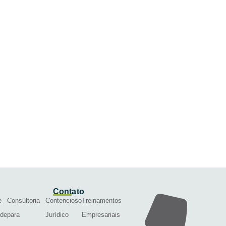
Contato
e
Consultoria
Contencioso
Treinamentos
ade
para
Jurídico
Empresariais