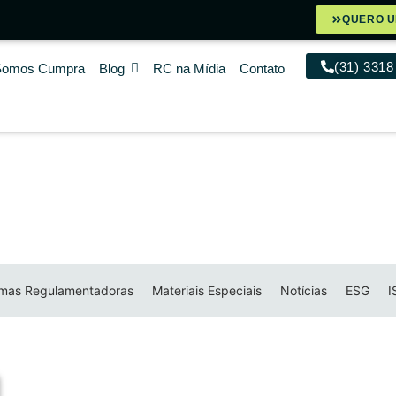
QUERO 
(31) 3318
Somos Cumpra
Blog
RC na Mídia
Contato
mas Regulamentadoras
Materiais Especiais
Notícias
ESG
I