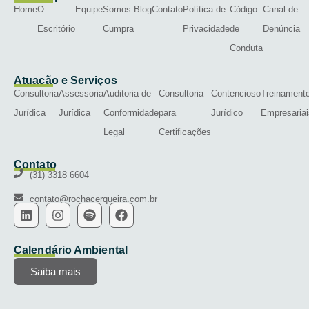
Home
O
Equipe
Somos
Blog
Contato
Política de
Código
Canal de
Escritório
Cumpra
Privacidade
de
Denúncia
Conduta
Atuação e Serviços
Consultoria
Assessoria
Auditoria de
Consultoria
Contencioso
Treinament
Jurídica
Jurídica
Conformidade
para
Jurídico
Empresariai
Legal
Certificações
Contato
(31) 3318 6604
contato@rochacerqueira.com.br
Calendário Ambiental
Saiba mais