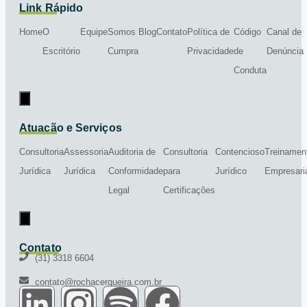
Link Rápido
Home
O
Equipe
Somos
Blog
Contato
Política de
Código
Canal de
Escritório
Cumpra
Privacidade
de
Denúncia
Conduta
Menu de alternância de hambúrguer
Atuação e Serviços
Consultoria
Assessoria
Auditoria de
Consultoria
Contencioso
Treinamen
Jurídica
Jurídica
Conformidade
para
Jurídico
Empresari
Legal
Certificações
Menu de alternância de hambúrguer
Contato
(31) 3318 6604
contato@rochacerqueira.com.br