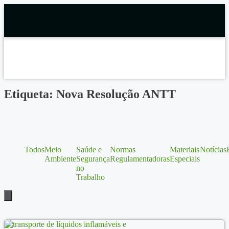
Etiqueta: Nova Resolução ANTT
Todos
Meio
Saúde e
Normas
Materiais
Notícias
Ambiente
Segurança
Regulamentadoras
Especiais
no
Trabalho
Menu de alternância de hambúrguer