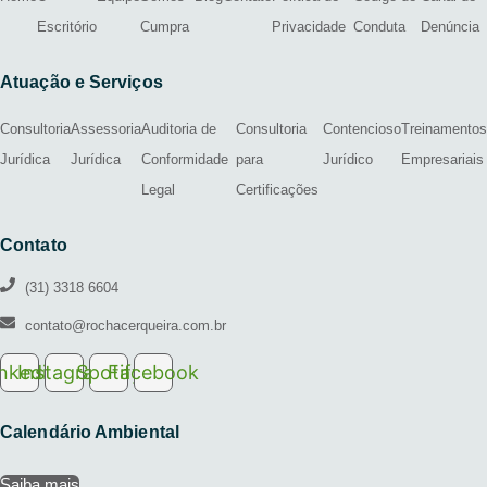
Escritório
Cumpra
Privacidade
Conduta
Denúncia
Atuação e Serviços
Consultoria
Assessoria
Auditoria de
Consultoria
Contencioso
Treinamentos
Jurídica
Jurídica
Conformidade
para
Jurídico
Empresariais
Legal
Certificações
Contato
(31) 3318 6604
contato@rochacerqueira.com.br
inkedin
Instagram
Spotify
Facebook
Calendário Ambiental
Saiba mais