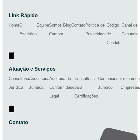
Link Rápido
Home
O
Equipe
Somos
Blog
Contato
Política de
Código
Canal de
Escritório
Cumpra
Privacidade
de
Denúncia
Conduta
Menu de alternância de hambúrguer
Atuação e Serviços
Consultoria
Assessoria
Auditoria de
Consultoria
Contencioso
Treinamen
Jurídica
Jurídica
Conformidade
para
Jurídico
Empresari
Legal
Certificações
Menu de alternância de hambúrguer
Contato