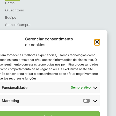
Home
O Escritório
Equipe
Somos Cumpra
Blog
Gerenciar consentimento
Contato
de cookies
Política de Privacidade
Código de Conduta
Para fornecer as melhores experiências, usamos tecnologias como
cookies para armazenar e/ou acessar informações do dispositivo. O
Canal de Denúncia
consentimento com essas tecnologias nos permitirá processar dados
como comportamento de navegação ou IDs exclusivos neste site.
Atuação e Serviços
Não consentir ou retirar o consentimento pode afetar negativamente
certos recursos e funções.
Consultoria Jurídica
Assessoria Jurídica
Funcionalidade
Sempre ativo
Auditoria de Conformidade Legal
Consultoria para Certificações
Marketing
Contencioso Jurídico
Treinamentos Empresariais