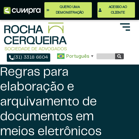
QUERO UMA
ACESSO AO
DEMONSTRAÇÃO
CLIENTE
Português
▼
(31) 3318 6604
Regras para
elaboração e
arquivamento de
documentos em
meios eletrônicos