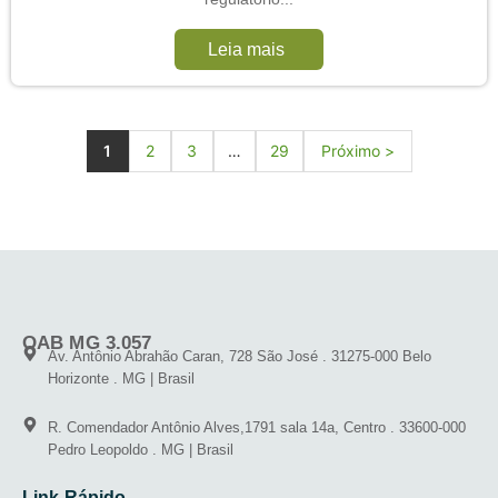
Leia mais
1
2
3
…
29
Próximo >
OAB MG 3.057
Av. Antônio Abrahão Caran, 728 São José . 31275-000 Belo
Horizonte . MG | Brasil
R. Comendador Antônio Alves,1791 sala 14a, Centro . 33600-000
Pedro Leopoldo . MG | Brasil
Link Rápido