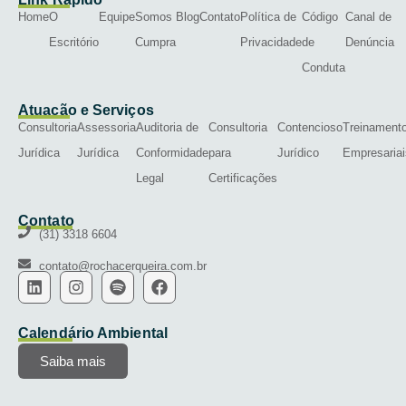
Home
O
Equipe
Somos
Blog
Contato
Política de
Código
Canal de
Escritório
Cumpra
Privacidade
de
Denúncia
Conduta
Atuação e Serviços
Consultoria
Assessoria
Auditoria de
Consultoria
Contencioso
Treinament
Jurídica
Jurídica
Conformidade
para
Jurídico
Empresariai
Legal
Certificações
Contato
(31) 3318 6604
contato@rochacerqueira.com.br
Calendário Ambiental
Saiba mais