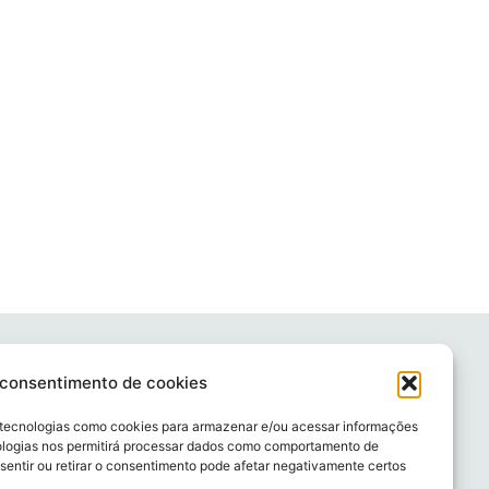
Contato
 consentimento de cookies
(31) 3318 6604
contato@rochacerqueira.com.br
 tecnologias como cookies para armazenar e/ou acessar informações
ologias nos permitirá processar dados como comportamento de
l
sentir ou retirar o consentimento pode afetar negativamente certos
Calendário Ambiental