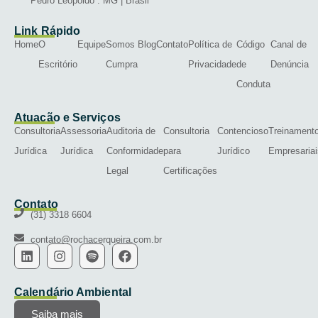
Pedro Leopoldo . MG | Brasil
Link Rápido
Home
O
Equipe
Somos
Blog
Contato
Política de
Código
Canal de
Escritório
Cumpra
Privacidade
de
Denúncia
Conduta
Atuação e Serviços
Consultoria
Assessoria
Auditoria de
Consultoria
Contencioso
Treinament
Jurídica
Jurídica
Conformidade
para
Jurídico
Empresariai
Legal
Certificações
Contato
(31) 3318 6604
contato@rochacerqueira.com.br
Calendário Ambiental
Saiba mais