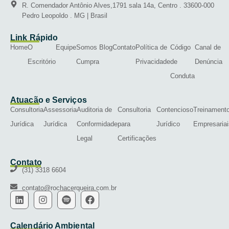
R. Comendador Antônio Alves,1791 sala 14a, Centro . 33600-000
Pedro Leopoldo . MG | Brasil
Link Rápido
Home
O
Equipe
Somos
Blog
Contato
Política de
Código
Canal de
Escritório
Cumpra
Privacidade
de
Denúncia
Conduta
Atuação e Serviços
Consultoria
Assessoria
Auditoria de
Consultoria
Contencioso
Treinament
Jurídica
Jurídica
Conformidade
para
Jurídico
Empresariai
Legal
Certificações
Contato
(31) 3318 6604
contato@rochacerqueira.com.br
Calendário Ambiental