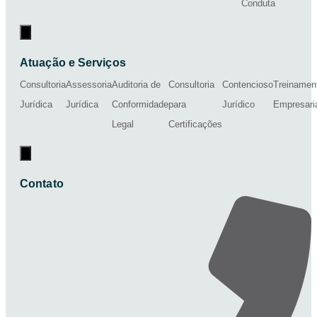
Conduta
Menu de alternância de hambúrguer
Atuação e Serviços
Consultoria
Assessoria
Auditoria de
Consultoria
Contencioso
Treinamen
Jurídica
Jurídica
Conformidade
para
Jurídico
Empresari
Legal
Certificações
Menu de alternância de hambúrguer
Contato