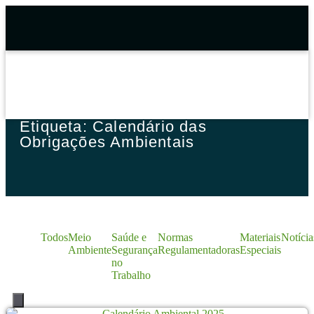
Etiqueta: Calendário das
Obrigações Ambientais
Todos
Meio
Saúde e
Normas
Materiais
Notícia
Ambiente
Segurança
Regulamentadoras
Especiais
no
Trabalho
Menu de alternância de hambúrguer