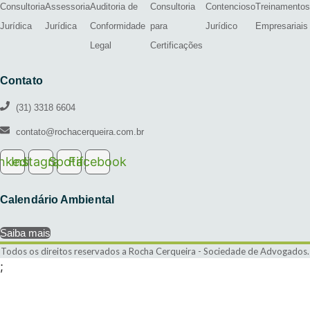
Consultoria
Assessoria
Auditoria de
Consultoria
Contencioso
Treinamentos
Jurídica
Jurídica
Conformidade
para
Jurídico
Empresariais
Legal
Certificações
Contato
(31) 3318 6604
contato@rochacerqueira.com.br
inkedin
Instagram
Spotify
Facebook
Calendário Ambiental
Saiba mais
Todos os direitos reservados a Rocha Cerqueira - Sociedade de Advogados.
;