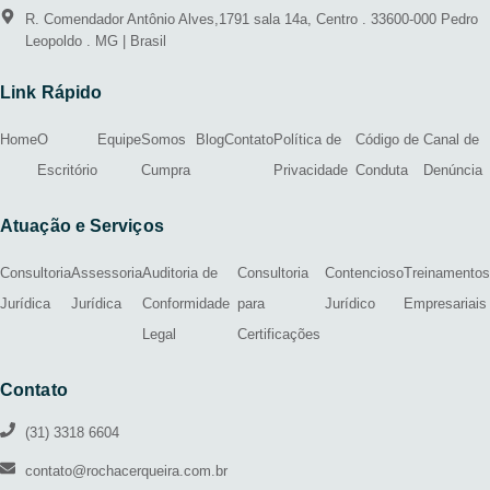
R. Comendador Antônio Alves,1791 sala 14a, Centro . 33600-000 Pedro
Leopoldo . MG | Brasil
Link Rápido
Home
O
Equipe
Somos
Blog
Contato
Política de
Código de
Canal de
Escritório
Cumpra
Privacidade
Conduta
Denúncia
Atuação e Serviços
Consultoria
Assessoria
Auditoria de
Consultoria
Contencioso
Treinamentos
Jurídica
Jurídica
Conformidade
para
Jurídico
Empresariais
Legal
Certificações
Contato
(31) 3318 6604
contato@rochacerqueira.com.br