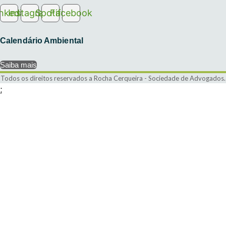
inkedin
Instagram
Spotify
Facebook
Calendário Ambiental
Saiba mais
Todos os direitos reservados a Rocha Cerqueira - Sociedade de Advogados.
;