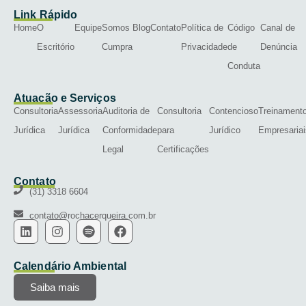
Link Rápido
Home
O
Equipe
Somos
Blog
Contato
Política de
Código
Canal de
Escritório
Cumpra
Privacidade
de
Denúncia
Conduta
Atuação e Serviços
Consultoria
Assessoria
Auditoria de
Consultoria
Contencioso
Treinament
Jurídica
Jurídica
Conformidade
para
Jurídico
Empresariai
Legal
Certificações
Contato
(31) 3318 6604
contato@rochacerqueira.com.br
Calendário Ambiental
Saiba mais