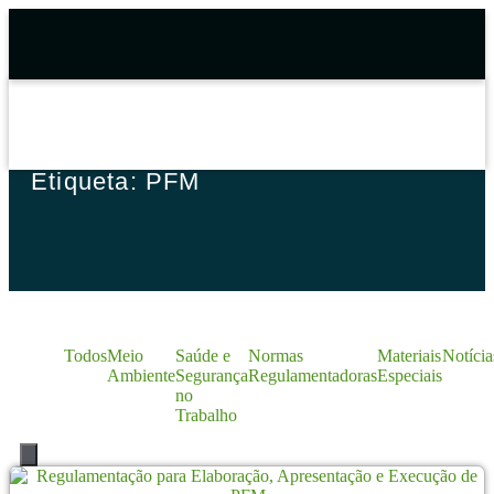
Etiqueta: PFM
Todos
Meio
Saúde e
Normas
Materiais
Notícia
Ambiente
Segurança
Regulamentadoras
Especiais
no
Trabalho
Menu de alternância de hambúrguer