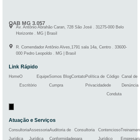
OAB MG 3.057
Av. Antônio Abrahão Caran, 728 São José . 31275-000 Belo
Horizonte . MG | Brasil
R. Comendador Antônio Alves,1791 sala 14a, Centro . 33600-
000 Pedro Leopoldo . MG | Brasil
Link Rápido
Home
O
Equipe
Somos
Blog
Contato
Política de
Código
Canal de
Escritório
Cumpra
Privacidade
de
Denúncia
Conduta
Menu de alternância de hambúrguer
Atuação e Serviços
Consultoria
Assessoria
Auditoria de
Consultoria
Contencioso
Treinamen
Jurídica
Jurídica
Conformidade
para
Jurídico
Empresari