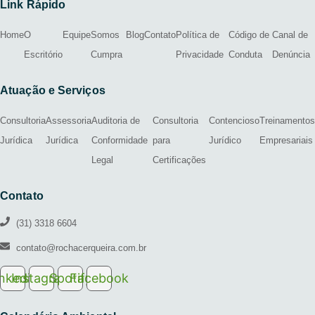
Link Rápido
Home
O
Equipe
Somos
Blog
Contato
Política de
Código de
Canal de
Escritório
Cumpra
Privacidade
Conduta
Denúncia
Atuação e Serviços
Consultoria
Assessoria
Auditoria de
Consultoria
Contencioso
Treinamentos
Jurídica
Jurídica
Conformidade
para
Jurídico
Empresariais
Legal
Certificações
Contato
(31) 3318 6604
contato@rochacerqueira.com.br
inkedin
Instagram
Spotify
Facebook