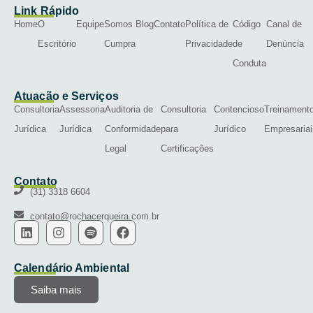
Link Rápido
Home
O
Equipe
Somos
Blog
Contato
Política de
Código
Canal de
Escritório
Cumpra
Privacidade
de
Denúncia
Conduta
Atuação e Serviços
Consultoria
Assessoria
Auditoria de
Consultoria
Contencioso
Treinament
Jurídica
Jurídica
Conformidade
para
Jurídico
Empresariai
Legal
Certificações
Contato
(31) 3318 6604
contato@rochacerqueira.com.br
Calendário Ambiental
Saiba mais