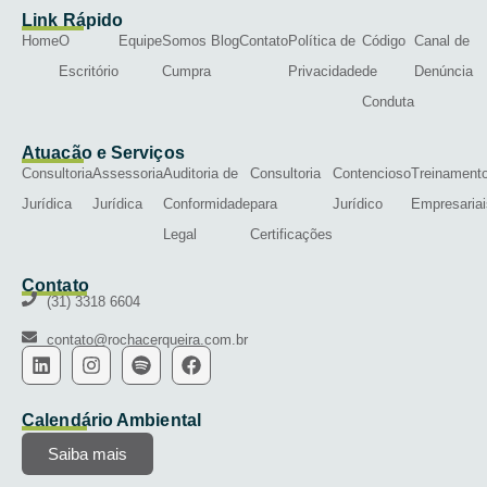
Link Rápido
Home
O
Equipe
Somos
Blog
Contato
Política de
Código
Canal de
Escritório
Cumpra
Privacidade
de
Denúncia
Conduta
Atuação e Serviços
Consultoria
Assessoria
Auditoria de
Consultoria
Contencioso
Treinament
Jurídica
Jurídica
Conformidade
para
Jurídico
Empresariai
Legal
Certificações
Contato
(31) 3318 6604
contato@rochacerqueira.com.br
Calendário Ambiental
Saiba mais