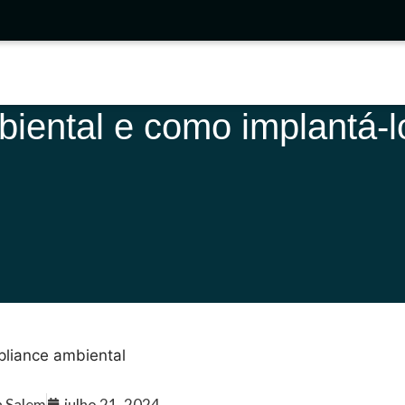
iental e como implantá-
a Salem
julho 21, 2024