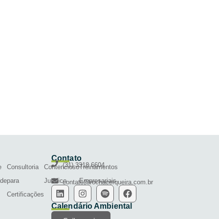
Contato
(31) 3318 6604
e
Consultoria
Contencioso
Treinamentos
ade
para
Jurídico
Empresariais
contato@rochacerqueira.com.br
Certificações
Calendário Ambiental