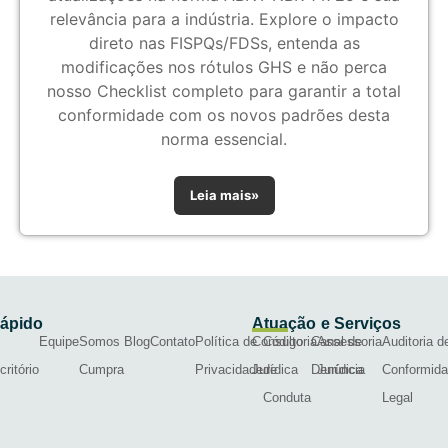
relevância para a indústria. Explore o impacto
direto nas FISPQs/FDSs, entenda as
modificações nos rótulos GHS e não perca
nosso Checklist completo para garantir a total
conformidade com os novos padrões desta
norma essencial.
Leia mais»
Rápido
Atuação e Serviços
Equipe
Somos
Blog
Contato
Política de
Consultoria
Código
Canal de
Assessoria
Auditoria d
critório
Cumpra
Privacidade
Jurídica
de
Denúncia
Jurídica
Conformid
Conduta
Legal