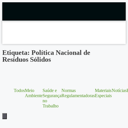
Etiqueta: Política Nacional de
Resíduos Sólidos
Todos
Meio
Saúde e
Normas
Materiais
Notícias
Ambiente
Segurança
Regulamentadoras
Especiais
no
Trabalho
Menu de alternância de hambúrguer