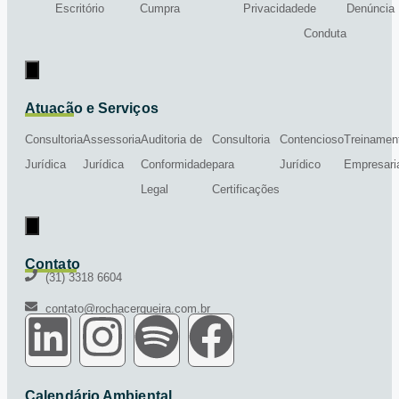
Escritório
Cumpra
Privacidade
de
Denúncia
Conduta
Menu de alternância de hambúrguer
Atuação e Serviços
Consultoria
Assessoria
Auditoria de
Consultoria
Contencioso
Treinamen
Jurídica
Jurídica
Conformidade
para
Jurídico
Empresari
Legal
Certificações
Menu de alternância de hambúrguer
Contato
(31) 3318 6604
contato@rochacerqueira.com.br
Calendário Ambiental